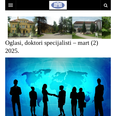
POČETNA
BOLNICA
INFORMACIJE
TIMOVI I KOMISIJE
Oglasi, doktori specijalisti – mart (2)
FINANSIJE
DOKUMENTA
TELEFONI I E-MAIL ADRESE
2025.
JAVNE NABAVKE
FINANSIJE
STATUT
CENOVNIK
VESTI
AKTIVNE JAVNE NABAVKE
MISIJA I VIZIJA
OGLASI
PLAN JAVNIH NABAVKI
INFORMATOR O RADU
KONTAKT
ARHIVA JAVNIH NABAVKI
PRAVILNICI
ODLUKE