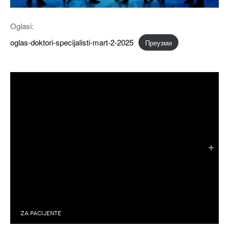
Oglasi:
oglas-doktori-specijalisti-mart-2-2025
Преузми
Podeli
0
Twitter
0
Facebook
0
Google +
active){li-icon[type=linkedin-bug][color=inverse] .background{fill
Linkedin
Podeli na e-mail
ZA PACIJENTE